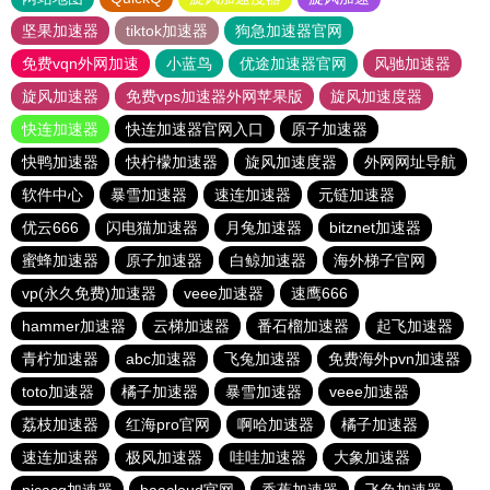
坚果加速器
tiktok加速器
狗急加速器官网
免费vqn外网加速
小蓝鸟
优途加速器官网
风驰加速器
旋风加速器
免费vps加速器外网苹果版
旋风加速度器
快连加速器
快连加速器官网入口
原子加速器
快鸭加速器
快柠檬加速器
旋风加速度器
外网网址导航
软件中心
暴雪加速器
速连加速器
元链加速器
优云666
闪电猫加速器
月兔加速器
bitznet加速器
蜜蜂加速器
原子加速器
白鲸加速器
海外梯子官网
vp(永久免费)加速器
veee加速器
速鹰666
hammer加速器
云梯加速器
番石榴加速器
起飞加速器
青柠加速器
abc加速器
飞兔加速器
免费海外pvn加速器
toto加速器
橘子加速器
暴雪加速器
veee加速器
荔枝加速器
红海pro官网
啊哈加速器
橘子加速器
速连加速器
极风加速器
哇哇加速器
大象加速器