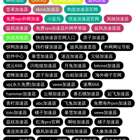
网站地图
QuickQ
旋风加速度器
旋风加速
坚果加速器
tiktok加速器
狗急加速器官网
免费vqn外网加速
小蓝鸟
优途加速器官网
风驰加速器
旋风加速器
免费vps加速器外网苹果版
旋风加速度器
快连加速器
快连加速器官网入口
原子加速器
快鸭加速器
快柠檬加速器
旋风加速度器
外网网址导航
软件中心
暴雪加速器
速连加速器
元链加速器
优云666
闪电猫加速器
月兔加速器
bitznet加速器
蜜蜂加速器
原子加速器
白鲸加速器
海外梯子官网
vp(永久免费)加速器
veee加速器
速鹰666
hammer加速器
云梯加速器
番石榴加速器
起飞加速器
青柠加速器
abc加速器
飞兔加速器
免费海外pvn加速器
toto加速器
橘子加速器
暴雪加速器
veee加速器
荔枝加速器
红海pro官网
啊哈加速器
橘子加速器
速连加速器
极风加速器
哇哇加速器
大象加速器