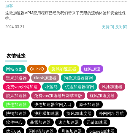
游客
这款加速器VPM应用程序已经为我们带来了无限的流畅体验和安全性保
护。
2024-03-31
支持
[0]
反对
[0]
友情链接
网站地图
QuickQ
旋风加速度器
旋风加速
坚果加速器
tiktok加速器
狗急加速器官网
免费vqn外网加速
小蓝鸟
优途加速器官网
风驰加速器
旋风加速器
免费vps加速器外网苹果版
旋风加速度器
快连加速器
快连加速器官网入口
原子加速器
快鸭加速器
快柠檬加速器
旋风加速度器
外网网址导航
软件中心
暴雪加速器
速连加速器
元链加速器
优云666
闪电猫加速器
月兔加速器
bitznet加速器