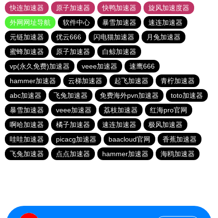
快连加速器
原子加速器
快鸭加速器
旋风加速度器
外网网址导航
软件中心
暴雪加速器
速连加速器
元链加速器
优云666
闪电猫加速器
月兔加速器
蜜蜂加速器
原子加速器
白鲸加速器
vp(永久免费)加速器
veee加速器
速鹰666
hammer加速器
云梯加速器
起飞加速器
青柠加速器
abc加速器
飞兔加速器
免费海外pvn加速器
toto加速器
暴雪加速器
veee加速器
荔枝加速器
红海pro官网
啊哈加速器
橘子加速器
速连加速器
极风加速器
哇哇加速器
picacg加速器
baacloud官网
香蕉加速器
飞兔加速器
点点加速器
hammer加速器
海鸥加速器