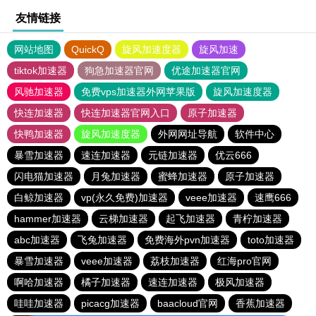
友情链接
网站地图
QuickQ
旋风加速度器
旋风加速
tiktok加速器
狗急加速器官网
优途加速器官网
风驰加速器
免费vps加速器外网苹果版
旋风加速度器
快连加速器
快连加速器官网入口
原子加速器
快鸭加速器
旋风加速度器
外网网址导航
软件中心
暴雪加速器
速连加速器
元链加速器
优云666
闪电猫加速器
月兔加速器
蜜蜂加速器
原子加速器
白鲸加速器
vp(永久免费)加速器
veee加速器
速鹰666
hammer加速器
云梯加速器
起飞加速器
青柠加速器
abc加速器
飞兔加速器
免费海外pvn加速器
toto加速器
暴雪加速器
veee加速器
荔枝加速器
红海pro官网
啊哈加速器
橘子加速器
速连加速器
极风加速器
哇哇加速器
picacg加速器
baacloud官网
香蕉加速器