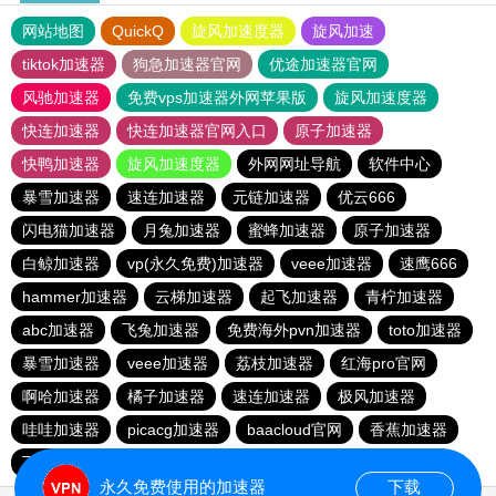
网站地图
QuickQ
旋风加速度器
旋风加速
tiktok加速器
狗急加速器官网
优途加速器官网
风驰加速器
免费vps加速器外网苹果版
旋风加速度器
快连加速器
快连加速器官网入口
原子加速器
快鸭加速器
旋风加速度器
外网网址导航
软件中心
暴雪加速器
速连加速器
元链加速器
优云666
闪电猫加速器
月兔加速器
蜜蜂加速器
原子加速器
白鲸加速器
vp(永久免费)加速器
veee加速器
速鹰666
hammer加速器
云梯加速器
起飞加速器
青柠加速器
abc加速器
飞兔加速器
免费海外pvn加速器
toto加速器
暴雪加速器
veee加速器
荔枝加速器
红海pro官网
啊哈加速器
橘子加速器
速连加速器
极风加速器
哇哇加速器
picacg加速器
baacloud官网
香蕉加速器
飞兔加速器
点点加速器
hammer加速器
海鸥加速器
永久免费使用的加速器
下载