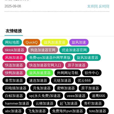
2025-09-08
支持
[0]
反对
[0]
友情链接
网站地图
QuickQ
旋风加速度器
旋风加速
tiktok加速器
狗急加速器官网
优途加速器官网
风驰加速器
免费vps加速器外网苹果版
旋风加速度器
快连加速器
快连加速器官网入口
原子加速器
快鸭加速器
旋风加速度器
外网网址导航
软件中心
暴雪加速器
速连加速器
元链加速器
优云666
闪电猫加速器
月兔加速器
蜜蜂加速器
原子加速器
白鲸加速器
vp(永久免费)加速器
veee加速器
速鹰666
hammer加速器
云梯加速器
起飞加速器
青柠加速器
abc加速器
飞兔加速器
免费海外pvn加速器
toto加速器