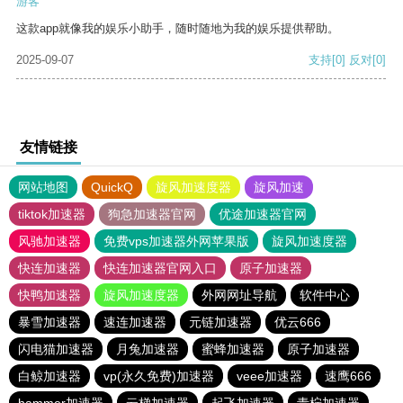
游客
这款app就像我的娱乐小助手，随时随地为我的娱乐提供帮助。
2025-09-07
支持
[0]
反对
[0]
友情链接
网站地图
QuickQ
旋风加速度器
旋风加速
tiktok加速器
狗急加速器官网
优途加速器官网
风驰加速器
免费vps加速器外网苹果版
旋风加速度器
快连加速器
快连加速器官网入口
原子加速器
快鸭加速器
旋风加速度器
外网网址导航
软件中心
暴雪加速器
速连加速器
元链加速器
优云666
闪电猫加速器
月兔加速器
蜜蜂加速器
原子加速器
白鲸加速器
vp(永久免费)加速器
veee加速器
速鹰666