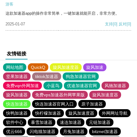
游客
这款加速器app的操作非常简单，一键加速就能开启，非常方便。
2025-01-07
支持
[0]
反对
[0]
友情链接
网站地图
QuickQ
旋风加速度器
旋风加速
坚果加速器
tiktok加速器
狗急加速器官网
免费vqn外网加速
小蓝鸟
优途加速器官网
风驰加速器
旋风加速器
免费vps加速器外网苹果版
旋风加速度器
快连加速器
快连加速器官网入口
原子加速器
快鸭加速器
快柠檬加速器
旋风加速度器
外网网址导航
软件中心
暴雪加速器
速连加速器
元链加速器
优云666
闪电猫加速器
月兔加速器
bitznet加速器