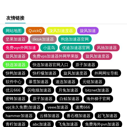
友情链接
网站地图
QuickQ
旋风加速度器
旋风加速
坚果加速器
tiktok加速器
狗急加速器官网
免费vqn外网加速
小蓝鸟
优途加速器官网
风驰加速器
旋风加速器
免费vps加速器外网苹果版
旋风加速度器
快连加速器
快连加速器官网入口
原子加速器
快鸭加速器
快柠檬加速器
旋风加速度器
外网网址导航
软件中心
暴雪加速器
速连加速器
元链加速器
优云666
闪电猫加速器
月兔加速器
bitznet加速器
蜜蜂加速器
原子加速器
白鲸加速器
海外梯子官网
vp(永久免费)加速器
veee加速器
速鹰666
hammer加速器
云梯加速器
番石榴加速器
起飞加速器
青柠加速器
abc加速器
飞兔加速器
免费海外pvn加速器