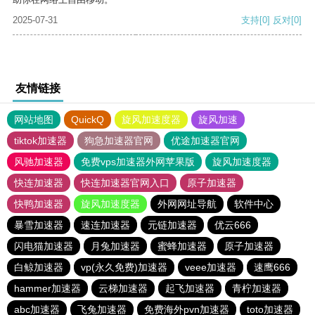
2025-07-31
支持
[0]
反对
[0]
友情链接
网站地图
QuickQ
旋风加速度器
旋风加速
tiktok加速器
狗急加速器官网
优途加速器官网
风驰加速器
免费vps加速器外网苹果版
旋风加速度器
快连加速器
快连加速器官网入口
原子加速器
快鸭加速器
旋风加速度器
外网网址导航
软件中心
暴雪加速器
速连加速器
元链加速器
优云666
闪电猫加速器
月兔加速器
蜜蜂加速器
原子加速器
白鲸加速器
vp(永久免费)加速器
veee加速器
速鹰666
hammer加速器
云梯加速器
起飞加速器
青柠加速器
abc加速器
飞兔加速器
免费海外pvn加速器
toto加速器