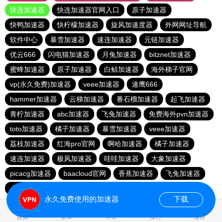
快连加速器
快连加速器官网入口
原子加速器
快鸭加速器
快柠檬加速器
旋风加速度器
外网网址导航
软件中心
暴雪加速器
速连加速器
元链加速器
优云666
闪电猫加速器
月兔加速器
bitznet加速器
蜜蜂加速器
原子加速器
白鲸加速器
海外梯子官网
vp(永久免费)加速器
veee加速器
速鹰666
hammer加速器
云梯加速器
番石榴加速器
起飞加速器
青柠加速器
abc加速器
飞兔加速器
免费海外pvn加速器
toto加速器
橘子加速器
暴雪加速器
veee加速器
荔枝加速器
红海pro官网
啊哈加速器
橘子加速器
速连加速器
极风加速器
哇哇加速器
大象加速器
picacg加速器
baacloud官网
香蕉加速器
飞兔加速器
点点加速器
hammer加速器
海鸥加速器
永久免费使用的加速器
下载
0.029331s
首页
安卓
苹果
排行
推荐