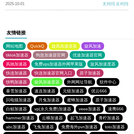
2025-10-01
支持
[0]
反对
[0]
友情链接
网站地图
QuickQ
旋风加速度器
旋风加速
tiktok加速器
狗急加速器官网
优途加速器官网
风驰加速器
免费vps加速器外网苹果版
旋风加速度器
快连加速器
快连加速器官网入口
原子加速器
快鸭加速器
旋风加速度器
外网网址导航
软件中心
暴雪加速器
速连加速器
元链加速器
优云666
闪电猫加速器
月兔加速器
蜜蜂加速器
原子加速器
白鲸加速器
vp(永久免费)加速器
veee加速器
速鹰666
hammer加速器
云梯加速器
起飞加速器
青柠加速器
abc加速器
飞兔加速器
免费海外pvn加速器
toto加速器