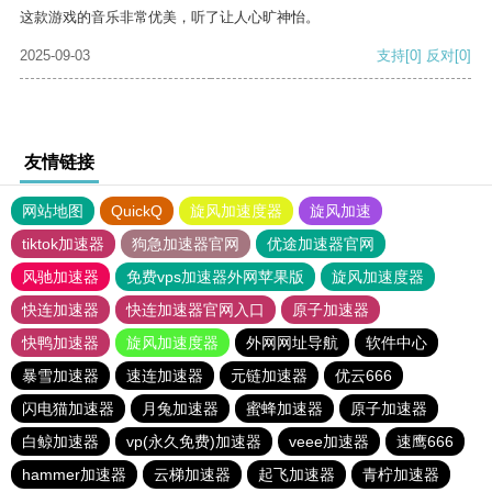
这款游戏的音乐非常优美，听了让人心旷神怡。
2025-09-03
支持
[0]
反对
[0]
友情链接
网站地图
QuickQ
旋风加速度器
旋风加速
tiktok加速器
狗急加速器官网
优途加速器官网
风驰加速器
免费vps加速器外网苹果版
旋风加速度器
快连加速器
快连加速器官网入口
原子加速器
快鸭加速器
旋风加速度器
外网网址导航
软件中心
暴雪加速器
速连加速器
元链加速器
优云666
闪电猫加速器
月兔加速器
蜜蜂加速器
原子加速器
白鲸加速器
vp(永久免费)加速器
veee加速器
速鹰666
hammer加速器
云梯加速器
起飞加速器
青柠加速器