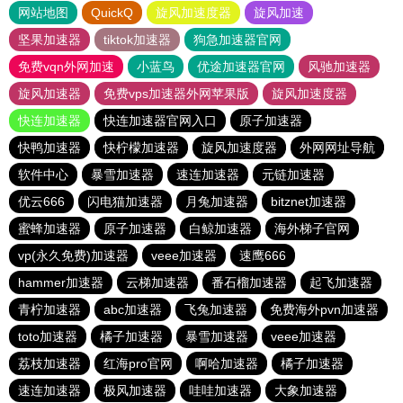
网站地图
QuickQ
旋风加速度器
旋风加速
坚果加速器
tiktok加速器
狗急加速器官网
免费vqn外网加速
小蓝鸟
优途加速器官网
风驰加速器
旋风加速器
免费vps加速器外网苹果版
旋风加速度器
快连加速器
快连加速器官网入口
原子加速器
快鸭加速器
快柠檬加速器
旋风加速度器
外网网址导航
软件中心
暴雪加速器
速连加速器
元链加速器
优云666
闪电猫加速器
月兔加速器
bitznet加速器
蜜蜂加速器
原子加速器
白鲸加速器
海外梯子官网
vp(永久免费)加速器
veee加速器
速鹰666
hammer加速器
云梯加速器
番石榴加速器
起飞加速器
青柠加速器
abc加速器
飞兔加速器
免费海外pvn加速器
toto加速器
橘子加速器
暴雪加速器
veee加速器
荔枝加速器
红海pro官网
啊哈加速器
橘子加速器
速连加速器
极风加速器
哇哇加速器
大象加速器