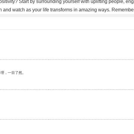
tivity? Start by surrounding yourself with uplifting people, enga
n and watch as your life transforms in amazing ways. Remember, pos
合理，一目了然。