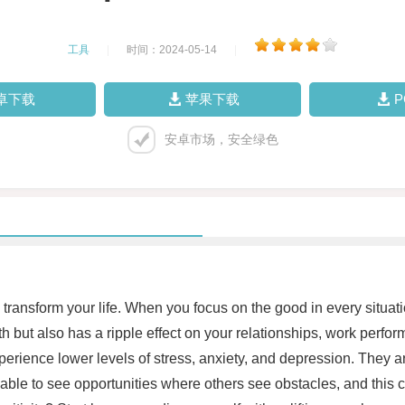
工具
|
时间：2024-05-14
|
卓下载
苹果下载
安卓市场，安全绿色
y transform your life. When you focus on the good in every situa
th but also has a ripple effect on your relationships, work perfor
perience lower levels of stress, anxiety, and depression. They 
 able to see opportunities where others see obstacles, and this c