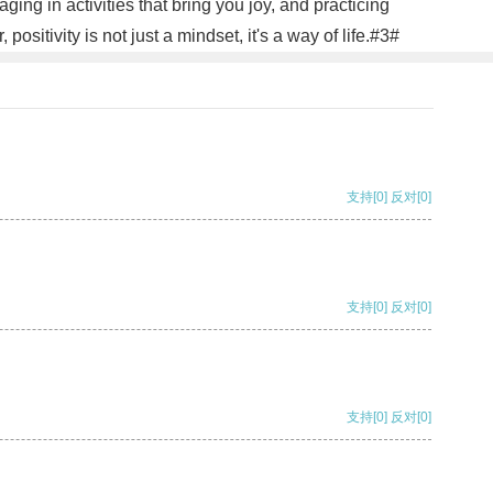
ging in activities that bring you joy, and practicing
itivity is not just a mindset, it's a way of life.#3#
支持
[0]
反对
[0]
支持
[0]
反对
[0]
支持
[0]
反对
[0]