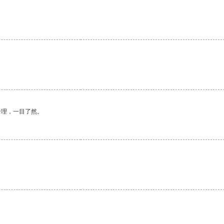
合理，一目了然。
。