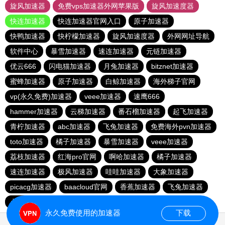
旋风加速器
免费vps加速器外网苹果版
旋风加速度器
快连加速器
快连加速器官网入口
原子加速器
快鸭加速器
快柠檬加速器
旋风加速度器
外网网址导航
软件中心
暴雪加速器
速连加速器
元链加速器
优云666
闪电猫加速器
月兔加速器
bitznet加速器
蜜蜂加速器
原子加速器
白鲸加速器
海外梯子官网
vp(永久免费)加速器
veee加速器
速鹰666
hammer加速器
云梯加速器
番石榴加速器
起飞加速器
青柠加速器
abc加速器
飞兔加速器
免费海外pvn加速器
toto加速器
橘子加速器
暴雪加速器
veee加速器
荔枝加速器
红海pro官网
啊哈加速器
橘子加速器
速连加速器
极风加速器
哇哇加速器
大象加速器
picacg加速器
baacloud官网
香蕉加速器
飞兔加速器
点点加速器
hammer加速器
海鸥加速器
永久免费使用的加速器
下载