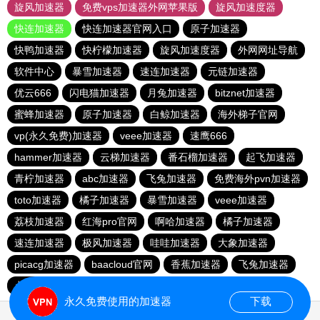
旋风加速器
免费vps加速器外网苹果版
旋风加速度器
快连加速器
快连加速器官网入口
原子加速器
快鸭加速器
快柠檬加速器
旋风加速度器
外网网址导航
软件中心
暴雪加速器
速连加速器
元链加速器
优云666
闪电猫加速器
月兔加速器
bitznet加速器
蜜蜂加速器
原子加速器
白鲸加速器
海外梯子官网
vp(永久免费)加速器
veee加速器
速鹰666
hammer加速器
云梯加速器
番石榴加速器
起飞加速器
青柠加速器
abc加速器
飞兔加速器
免费海外pvn加速器
toto加速器
橘子加速器
暴雪加速器
veee加速器
荔枝加速器
红海pro官网
啊哈加速器
橘子加速器
速连加速器
极风加速器
哇哇加速器
大象加速器
picacg加速器
baacloud官网
香蕉加速器
飞兔加速器
点点加速器
hammer加速器
海鸥加速器
永久免费使用的加速器
下载