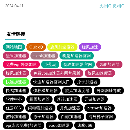
2024-04-11
支持
[0]
反对
[0]
友情链接
网站地图
QuickQ
旋风加速度器
旋风加速
坚果加速器
tiktok加速器
狗急加速器官网
免费vqn外网加速
小蓝鸟
优途加速器官网
风驰加速器
旋风加速器
免费vps加速器外网苹果版
旋风加速度器
快连加速器
快连加速器官网入口
原子加速器
快鸭加速器
快柠檬加速器
旋风加速度器
外网网址导航
软件中心
暴雪加速器
速连加速器
元链加速器
优云666
闪电猫加速器
月兔加速器
bitznet加速器
蜜蜂加速器
原子加速器
白鲸加速器
海外梯子官网
vp(永久免费)加速器
veee加速器
速鹰666