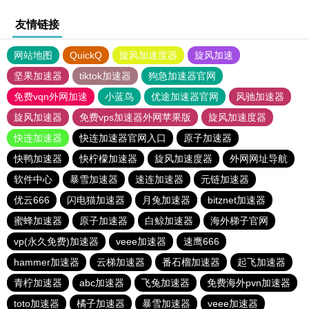
友情链接
网站地图
QuickQ
旋风加速度器
旋风加速
坚果加速器
tiktok加速器
狗急加速器官网
免费vqn外网加速
小蓝鸟
优途加速器官网
风驰加速器
旋风加速器
免费vps加速器外网苹果版
旋风加速度器
快连加速器
快连加速器官网入口
原子加速器
快鸭加速器
快柠檬加速器
旋风加速度器
外网网址导航
软件中心
暴雪加速器
速连加速器
元链加速器
优云666
闪电猫加速器
月兔加速器
bitznet加速器
蜜蜂加速器
原子加速器
白鲸加速器
海外梯子官网
vp(永久免费)加速器
veee加速器
速鹰666
hammer加速器
云梯加速器
番石榴加速器
起飞加速器
青柠加速器
abc加速器
飞兔加速器
免费海外pvn加速器
toto加速器
橘子加速器
暴雪加速器
veee加速器