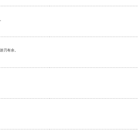
。
中游刃有余。
。