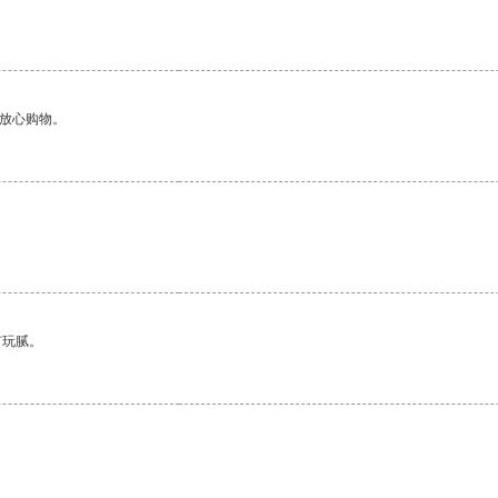
够放心购物。
有玩腻。