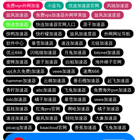
免费vqn外网加速
小蓝鸟
优途加速器官网
风驰加速器
旋风加速器
免费vps加速器外网苹果版
旋风加速度器
快连加速器
快连加速器官网入口
原子加速器
快鸭加速器
快柠檬加速器
旋风加速度器
外网网址导航
软件中心
暴雪加速器
速连加速器
元链加速器
优云666
闪电猫加速器
月兔加速器
bitznet加速器
蜜蜂加速器
原子加速器
白鲸加速器
海外梯子官网
vp(永久免费)加速器
veee加速器
速鹰666
hammer加速器
云梯加速器
番石榴加速器
起飞加速器
青柠加速器
abc加速器
飞兔加速器
免费海外pvn加速器
toto加速器
橘子加速器
暴雪加速器
veee加速器
荔枝加速器
红海pro官网
啊哈加速器
橘子加速器
速连加速器
极风加速器
哇哇加速器
大象加速器
picacg加速器
baacloud官网
香蕉加速器
飞兔加速器
点点加速器
hammer加速器
海鸥加速器