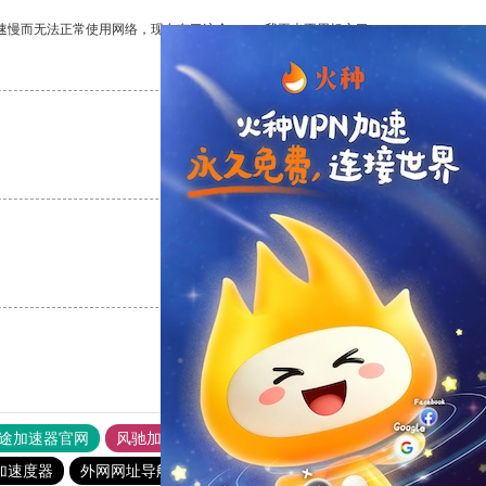
速慢而无法正常使用网络，现在有了这个app，我再也不用担心了。
支持
[0]
反对
[0]
支持
[0]
反对
[0]
支持
[0]
反对
[0]
途加速器官网
风驰加速器
旋风加速器
加速度器
外网网址导航
软件中心
暴雪加速器