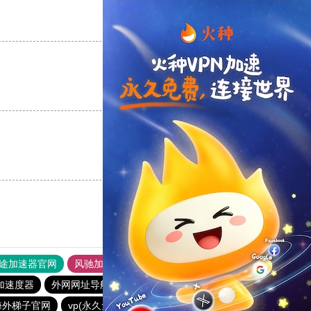
支持
[0]
反对
[0]
支持
[0]
反对
[0]
支持
[0]
反对
[0]
途加速器官网
风驰加速器
旋风加速器
加速度器
外网网址导航
软件中心
暴雪加速器
海外梯子官网
vp(永久免费)加速器
veee加速器
速鹰666