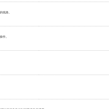
区的线路。
悉操作。