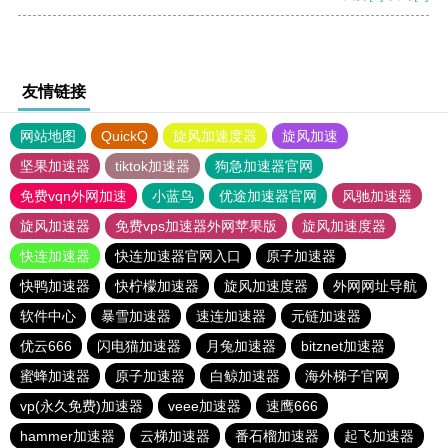
友情链接
网站地图
QuickQ
旋风加速度器
旋风加速
坚果加速器
tiktok加速器
狗急加速器官网
免费vqn外网加速
小蓝鸟
优途加速器官网
风驰加速器
旋风加速器
免费vps加速器外网苹果版
旋风加速度器
快连加速器
快连加速器官网入口
原子加速器
快鸭加速器
快柠檬加速器
旋风加速度器
外网网址导航
软件中心
暴雪加速器
速连加速器
元链加速器
优云666
闪电猫加速器
月兔加速器
bitznet加速器
蜜蜂加速器
原子加速器
白鲸加速器
海外梯子官网
vp(永久免费)加速器
veee加速器
速鹰666
hammer加速器
云梯加速器
番石榴加速器
起飞加速器